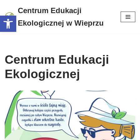
Centrum Edukacji
Otwórz pasek narzędzi
Przejdź
Ekologicznej w Wieprzu
do
treści
Centrum Edukacji
Ekologicznej