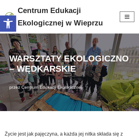
Centrum Edukacji
Otwórz pasek narzędzi
Przejdź
Ekologicznej w Wieprzu
do
treści
WARSZTATY EKOLOGICZNO
– WĘDKARSKIE
przez
Centrum Edukacji Ekologicznej
Życie jest jak pajęczyna, a każda jej nitka składa się z