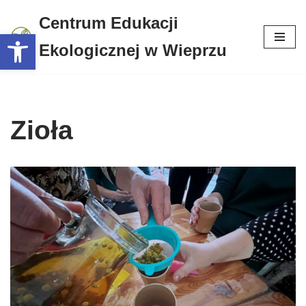
Centrum Edukacji
Otwórz pasek narzędzi
Przejdź
Ekologicznej w Wieprzu
do
treści
Zioła