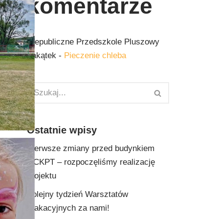
komentarze
Niepubliczne Przedszkole Pluszowy
Zakątek
-
Pieczenie chleba
Ostatnie wpisy
Pierwsze zmiany przed budynkiem
GCKPT – rozpoczęliśmy realizację
projektu
Kolejny tydzień Warsztatów
Wakacyjnych za nami!