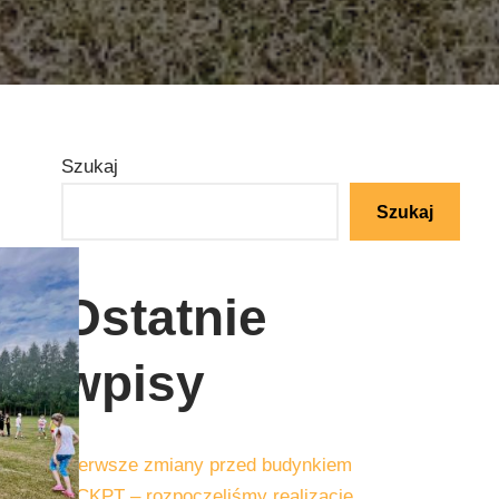
Szukaj
Szukaj
Ostatnie
wpisy
Pierwsze zmiany przed budynkiem
GCKPT – rozpoczęliśmy realizację