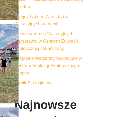
projektu
Kolejny tydzień Warsztatów
Wakacyjnych za nami!
Pierwszy turnus Wakacyjnych
Warsztatów w Centrum Edukacji
Ekologicznej zakończony
Bezpłatne Warsztaty Wakacyjne w
Centrum Edukacji Ekologicznej w
Wieprzu
Piknik Ekologiczny
Najnowsze